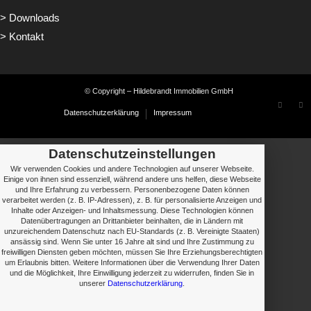
> Downloads
> Kontakt
© Copyright – Hildebrandt Immobilien GmbH
Datenschutzerklärung
Impressum
Datenschutzeinstellungen
Wir verwenden Cookies und andere Technologien auf unserer Webseite.
Einige von ihnen sind essenziell, während andere uns helfen, diese Webseite
und Ihre Erfahrung zu verbessern. Personenbezogene Daten können
verarbeitet werden (z. B. IP-Adressen), z. B. für personalisierte Anzeigen und
Inhalte oder Anzeigen- und Inhaltsmessung. Diese Technologien können
Datenübertragungen an Drittanbieter beinhalten, die in Ländern mit
unzureichendem Datenschutz nach EU-Standards (z. B. Vereinigte Staaten)
ansässig sind. Wenn Sie unter 16 Jahre alt sind und Ihre Zustimmung zu
freiwilligen Diensten geben möchten, müssen Sie Ihre Erziehungsberechtigten
um Erlaubnis bitten. Weitere Informationen über die Verwendung Ihrer Daten
und die Möglichkeit, Ihre Einwilligung jederzeit zu widerrufen, finden Sie in
unserer
Datenschutzerklärung
.
› Details