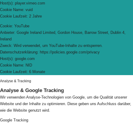
Host(s): player.vimeo.com
Cookie Name: vuid
Cookie Laufzeit: 2 Jahre
Cookie: YouTube
Anbieter: Google Ireland Limited, Gordon House, Barrow Street, Dublin 4,
Ireland
Zweck: Wird verwendet, um YouTube-Inhalte zu entsperren.
Datenschutzerklärung: https://policies.google.com/privacy
Host(s): google.com
Cookie Name: NID
Cookie Laufzeit: 6 Monate
Analyse & Tracking
Analyse & Google Tracking
Wir verwenden Analyse-Technologien von Google, um die Qualität unserer
Website und der Inhalte zu optimieren. Diese geben uns Aufschluss darüber,
wie die Website genutzt wird.
Google Tracking