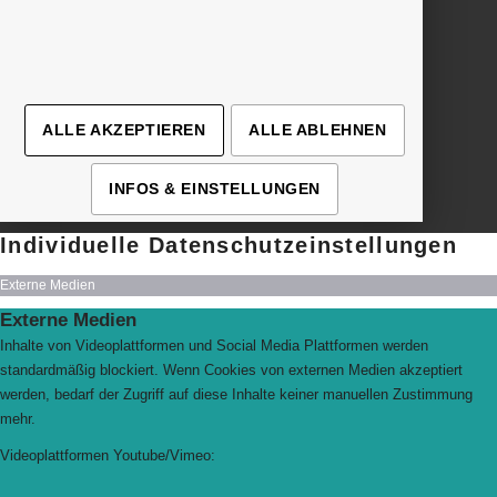
› Details
› Details
› Details
ALLE AKZEPTIEREN
ALLE ABLEHNEN
INFOS & EINSTELLUNGEN
Individuelle Datenschutzeinstellungen
Externe Medien
Externe Medien
Inhalte von Videoplattformen und Social Media Plattformen werden
standardmäßig blockiert. Wenn Cookies von externen Medien akzeptiert
werden, bedarf der Zugriff auf diese Inhalte keiner manuellen Zustimmung
mehr.
Videoplattformen Youtube/Vimeo: