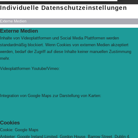
Individuelle Datenschutzeinstellungen
Externe Medien
Externe Medien
Inhalte von Videoplattformen und Social Media Plattformen werden
standardmäßig blockiert. Wenn Cookies von externen Medien akzeptiert
werden, bedarf der Zugriff auf diese Inhalte keiner manuellen Zustimmung
mehr.
Videoplattformen Youtube/Vimeo:
Integration von Google Maps zur Darstellung von Karten:
Cookies
Cookie: Google Maps
Anbieter: Google Ireland Limited, Gordon House, Barrow Street, Dublin 4,