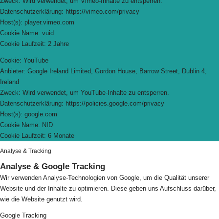
Zweck: Wird verwendet, um Vimeo-Inhalte zu entsperren.
Datenschutzerklärung: https://vimeo.com/privacy
Host(s): player.vimeo.com
Cookie Name: vuid
Cookie Laufzeit: 2 Jahre
Cookie: YouTube
Anbieter: Google Ireland Limited, Gordon House, Barrow Street, Dublin 4,
Ireland
Zweck: Wird verwendet, um YouTube-Inhalte zu entsperren.
Datenschutzerklärung: https://policies.google.com/privacy
Host(s): google.com
Cookie Name: NID
Cookie Laufzeit: 6 Monate
Analyse & Tracking
Analyse & Google Tracking
Wir verwenden Analyse-Technologien von Google, um die Qualität unserer
Website und der Inhalte zu optimieren. Diese geben uns Aufschluss darüber,
wie die Website genutzt wird.
Google Tracking