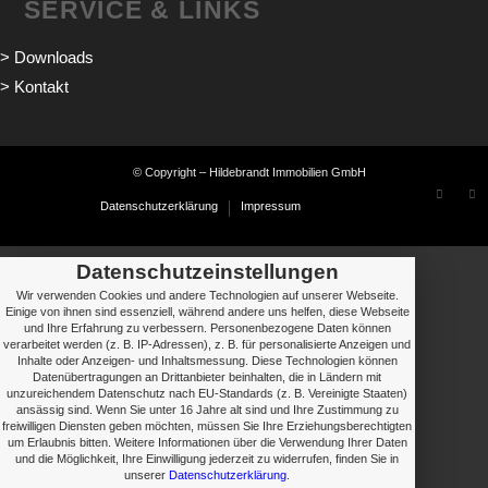
SERVICE & LINKS
> Downloads
> Kontakt
© Copyright – Hildebrandt Immobilien GmbH
Datenschutzerklärung
Impressum
Datenschutzeinstellungen
Wir verwenden Cookies und andere Technologien auf unserer Webseite.
Einige von ihnen sind essenziell, während andere uns helfen, diese Webseite
und Ihre Erfahrung zu verbessern. Personenbezogene Daten können
verarbeitet werden (z. B. IP-Adressen), z. B. für personalisierte Anzeigen und
Inhalte oder Anzeigen- und Inhaltsmessung. Diese Technologien können
Datenübertragungen an Drittanbieter beinhalten, die in Ländern mit
unzureichendem Datenschutz nach EU-Standards (z. B. Vereinigte Staaten)
ansässig sind. Wenn Sie unter 16 Jahre alt sind und Ihre Zustimmung zu
freiwilligen Diensten geben möchten, müssen Sie Ihre Erziehungsberechtigten
um Erlaubnis bitten. Weitere Informationen über die Verwendung Ihrer Daten
und die Möglichkeit, Ihre Einwilligung jederzeit zu widerrufen, finden Sie in
unserer
Datenschutzerklärung
.