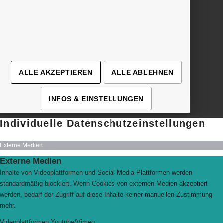
› Details
› Details
› Details
› Details
ALLE AKZEPTIEREN
ALLE ABLEHNEN
INFOS & EINSTELLUNGEN
Individuelle Datenschutzeinstellungen
Externe Medien
Externe Medien
Inhalte von Videoplattformen und Social Media Plattformen werden
standardmäßig blockiert. Wenn Cookies von externen Medien akzeptiert
werden, bedarf der Zugriff auf diese Inhalte keiner manuellen Zustimmung
mehr.
Videoplattformen Youtube/Vimeo: