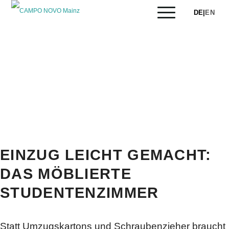
DE
|
EN
Das Studentenwohnheim CAMPO NOVO Mainz bietet
Studierenden sowie Personen in einem
Ausbildungsverhältnis eine ideale Wohnlösung.
ZURÜCK
Blog - Aktuelle Neuigkeiten
APARTMENTS ENTDECKEN
EINZUG LEICHT GEMACHT:
DAS MÖBLIERTE
STUDENTENZIMMER
Statt Umzugskartons und Schraubenzieher braucht