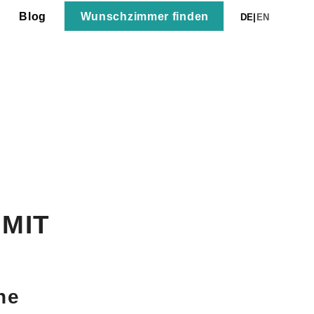
Wunschzimmer finden
Blog
DE
|
EN
MAINZ
m Ausbildungsverhältnis eine ideale
MIT
he