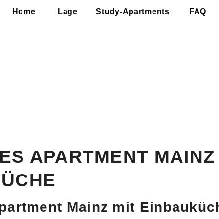
Home
Lage
Study-Apartments
FAQ
Y-APARTMENTS CAMPO NOVO 
ainz bietet Studierenden sowie Personen in eine
Wohnlösung.
ZURÜCK
APARTMENTS ENTDECKEN
S APARTMENT MAINZ 
KÜCHE
partment Mainz mit Einbauküc