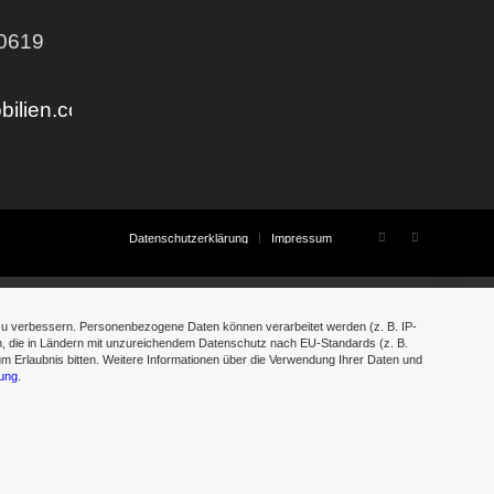
70619
bilien.com
Datenschutzerklärung
Impressum
 zu verbessern. Personenbezogene Daten können verarbeitet werden (z. B. IP-
en, die in Ländern mit unzureichendem Datenschutz nach EU-Standards (z. B.
um Erlaubnis bitten. Weitere Informationen über die Verwendung Ihrer Daten und
ung
.