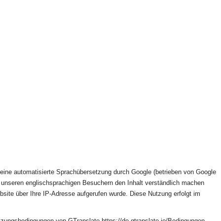
t eine automatisierte Sprachübersetzung durch Google (betrieben von Google
ir unseren englischsprachigen Besuchern den Inhalt verständlich machen
site über Ihre IP-Adresse aufgerufen wurde. Diese Nutzung erfolgt im
tzungsbedingungen von GTranslate https://de.gtranslate.io/Bedingungen