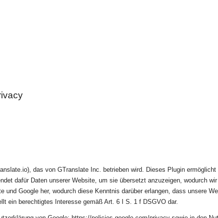
rivacy
nslate.io), das von GTranslate Inc. betrieben wird. Dieses Plugin ermöglich
rwendet dafür Daten unserer Website, um sie übersetzt anzuzeigen, wodurch w
te und Google her, wodurch diese Kenntnis darüber erlangen, dass unsere Web
lt ein berechtigtes Interesse gemäß Art. 6 I S. 1 f DSGVO dar.
zerklärung von Google: https://policies.google.com/privacy sowie in den Nu