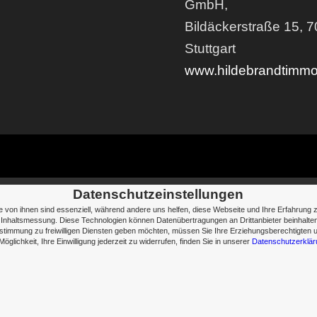
GmbH,
Bildäckerstraße 15, 
Stuttgart
www.hildebrandtimmo
Datenschutzeinstellungen
 von ihnen sind essenziell, während andere uns helfen, diese Webseite und Ihre Erfahrung
und Inhaltsmessung. Diese Technologien können Datenübertragungen an Drittanbieter beinhalt
Zustimmung zu freiwilligen Diensten geben möchten, müssen Sie Ihre Erziehungsberechtigten 
Möglichkeit, Ihre Einwilligung jederzeit zu widerrufen, finden Sie in unserer
Datenschutzerklär