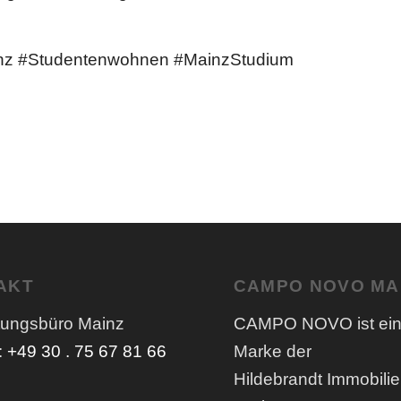
#Studentenwohnen #MainzStudium
AKT
CAMPO NOVO MA
tungsbüro Mainz
CAMPO NOVO ist ei
:
+49 30 . 75 67 81 66
Marke der
Hildebrandt Immobili