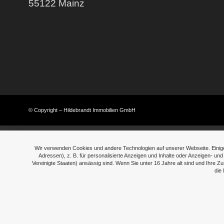
55122 Mainz
© Copyright – Hildebrandt Immobilien GmbH
Wir verwenden Cookies und andere Technologien auf unserer Webseite. Einige
Adressen), z. B. für personalisierte Anzeigen und Inhalte oder Anzeigen- 
Vereinigte Staaten) ansässig sind. Wenn Sie unter 16 Jahre alt sind und Ihre 
die 
› Details
› Details