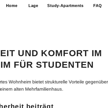
Home
Lage
Study-Apartments
FAQ
Y-APARTMENTS CAMPO NOVO 
ainz bietet Studierenden sowie Personen in eine
Wohnlösung.
ZURÜCK
APARTMENTS ENTDECKEN
EIT UND KOMFORT IM
IM FÜR STUDENTEN
ertes Wohnheim bietet strukturelle Vorteile gegenüber 
 einem alten Mehrfamilienhaus.
herheit beiträgt