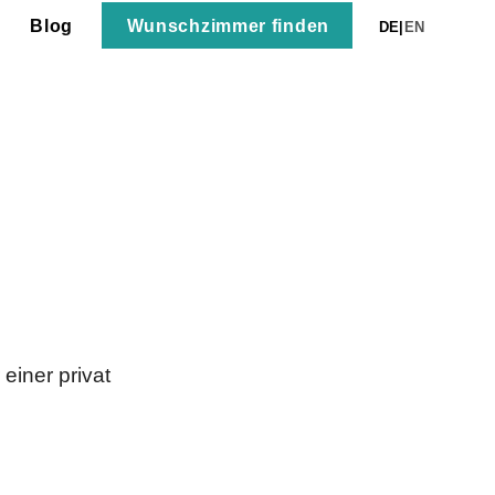
Wunschzimmer finden
Blog
DE
|
EN
MAINZ
m Ausbildungsverhältnis eine ideale
einer privat