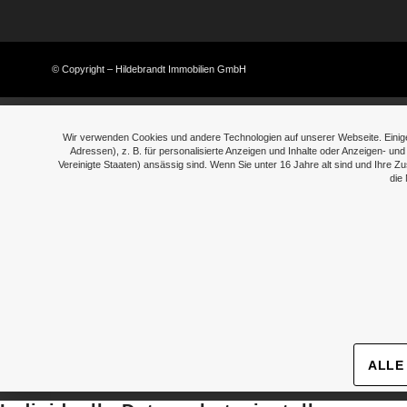
© Copyright – Hildebrandt Immobilien GmbH
Wir verwenden Cookies und andere Technologien auf unserer Webseite. Einige
Adressen), z. B. für personalisierte Anzeigen und Inhalte oder Anzeigen- 
Vereinigte Staaten) ansässig sind. Wenn Sie unter 16 Jahre alt sind und Ihre 
die 
› Details
› Details
› Details
› Details
ALLE