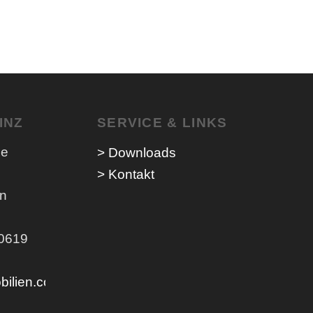
INZ
SERVICE & LINKS
ne
> Downloads
> Kontakt
en
70619
bilien.com