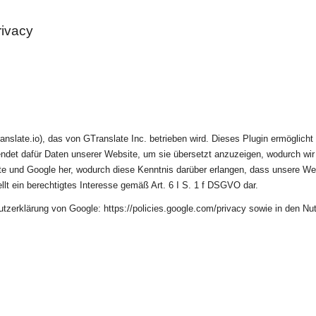
rivacy
nslate.io), das von GTranslate Inc. betrieben wird. Dieses Plugin ermöglich
rwendet dafür Daten unserer Website, um sie übersetzt anzuzeigen, wodurch w
te und Google her, wodurch diese Kenntnis darüber erlangen, dass unsere Web
lt ein berechtigtes Interesse gemäß Art. 6 I S. 1 f DSGVO dar.
zerklärung von Google: https://policies.google.com/privacy sowie in den Nu