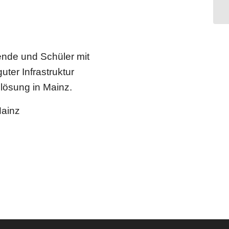
Ne
ende und Schüler mit
ter Infrastruktur
nlösung in Mainz.
ainz