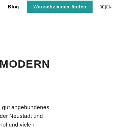
Wunschzimmer finden
Blog
DE
|
EN
 MODERN
in gut angebundenes
der Neustadt und
of und vielen