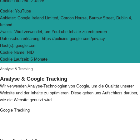
Cookie Laufzeit: 2 Jahre
Cookie: YouTube
Anbieter: Google Ireland Limited, Gordon House, Barrow Street, Dublin 4,
Ireland
Zweck: Wird verwendet, um YouTube-Inhalte zu entsperren.
Datenschutzerklärung: https://policies.google.com/privacy
Host(s): google.com
Cookie Name: NID
Cookie Laufzeit: 6 Monate
Analyse & Tracking
Analyse & Google Tracking
Wir verwenden Analyse-Technologien von Google, um die Qualität unserer
Website und der Inhalte zu optimieren. Diese geben uns Aufschluss darüber,
wie die Website genutzt wird.
Google Tracking