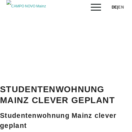
DE
|
EN
Das Studentenwohnheim CAMPO NOVO Mainz bietet
Studierenden sowie Personen in einem
Ausbildungsverhältnis eine ideale Wohnlösung.
ZURÜCK
Blog - Aktuelle Neuigkeiten
APARTMENTS ENTDECKEN
STUDENTENWOHNUNG
MAINZ CLEVER GEPLANT
Studentenwohnung Mainz clever
geplant