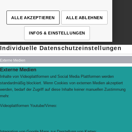
› Details
ALLE AKZEPTIEREN
ALLE ABLEHNEN
INFOS & EINSTELLUNGEN
Individuelle Datenschutzeinstellungen
Externe Medien
Externe Medien
Inhalte von Videoplattformen und Social Media Plattformen werden
standardmäßig blockiert. Wenn Cookies von externen Medien akzeptiert
werden, bedarf der Zugriff auf diese Inhalte keiner manuellen Zustimmung
mehr.
Videoplattformen Youtube/Vimeo:
Integration von Google Maps zur Darstellung von Karten: