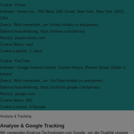
Cookie: Vimeo
Anbieter: Vimeo Inc., 555 West 18th Street, New York, New York 10011,
USA
Zweck: Wird verwendet, um Vimeo-Inhalte zu entsperren.
Datenschutzerklärung: https://vimeo.com/privacy
Host(s): player.vimeo.com
Cookie Name: vuid
Cookie Laufzeit: 2 Jahre
Cookie: YouTube
Anbieter: Google Ireland Limited, Gordon House, Barrow Street, Dublin 4,
Ireland
Zweck: Wird verwendet, um YouTube-Inhalte zu entsperren.
Datenschutzerklärung: https://policies.google.com/privacy
Host(s): google.com
Cookie Name: NID
Cookie Laufzeit: 6 Monate
Analyse & Tracking
Analyse & Google Tracking
Wir verwenden Analyse-Technologien von Google, um die Qualität unserer