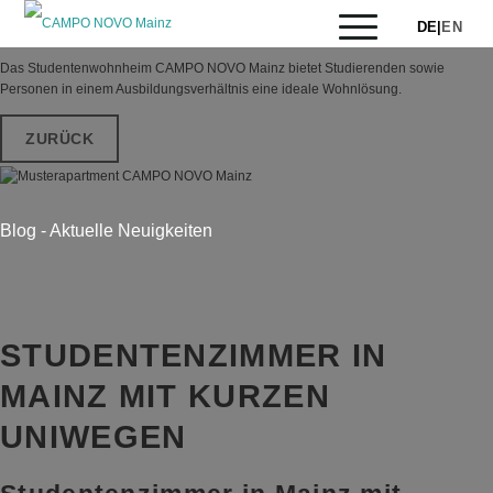
DE
|
EN
Das Studentenwohnheim CAMPO NOVO Mainz bietet Studierenden sowie
Personen in einem Ausbildungsverhältnis eine ideale Wohnlösung.
ZURÜCK
APARTMENTS ENTDECKEN
Blog - Aktuelle Neuigkeiten
STUDENTENZIMMER IN
MAINZ MIT KURZEN
UNIWEGEN