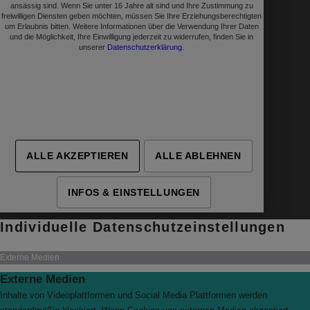
ansässig sind. Wenn Sie unter 16 Jahre alt sind und Ihre Zustimmung zu
freiwilligen Diensten geben möchten, müssen Sie Ihre Erziehungsberechtigten
um Erlaubnis bitten. Weitere Informationen über die Verwendung Ihrer Daten
und die Möglichkeit, Ihre Einwilligung jederzeit zu widerrufen, finden Sie in
unserer
Datenschutzerklärung
.
› Details
› Details
› Details
› Details
ALLE AKZEPTIEREN
ALLE ABLEHNEN
INFOS & EINSTELLUNGEN
Individuelle Datenschutzeinstellungen
Externe Medien
Externe Medien
Inhalte von Videoplattformen und Social Media Plattformen werden