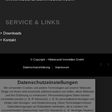
SERVICE & LINKS
> Downloads
> Kontakt
© Copyright – Hildebrandt Immobilien GmbH
Datenschutzerklärung
Impressum
Datenschutzeinstellungen
Wir verwenden Cookies und andere Technologien auf unserer Webseite.
Einige von ihnen sind essenziell, während andere uns helfen, diese Webseite
und Ihre Erfahrung zu verbessern. Personenbezogene Daten können
verarbeitet werden (z. B. IP-Adressen), z. B. für personalisierte Anzeigen und
Inhalte oder Anzeigen- und Inhaltsmessung. Diese Technologien können
Datenübertragungen an Drittanbieter beinhalten, die in Ländern mit
unzureichendem Datenschutz nach EU-Standards (z. B. Vereinigte Staaten)