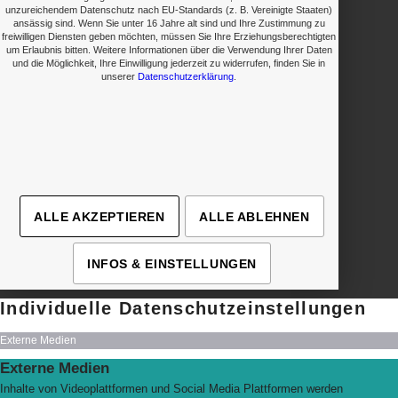
unzureichendem Datenschutz nach EU-Standards (z. B. Vereinigte Staaten)
ansässig sind. Wenn Sie unter 16 Jahre alt sind und Ihre Zustimmung zu
freiwilligen Diensten geben möchten, müssen Sie Ihre Erziehungsberechtigten
um Erlaubnis bitten. Weitere Informationen über die Verwendung Ihrer Daten
und die Möglichkeit, Ihre Einwilligung jederzeit zu widerrufen, finden Sie in
unserer
Datenschutzerklärung
.
› Details
› Details
› Details
› Details
ALLE AKZEPTIEREN
ALLE ABLEHNEN
INFOS & EINSTELLUNGEN
Individuelle Datenschutzeinstellungen
Externe Medien
Externe Medien
Inhalte von Videoplattformen und Social Media Plattformen werden