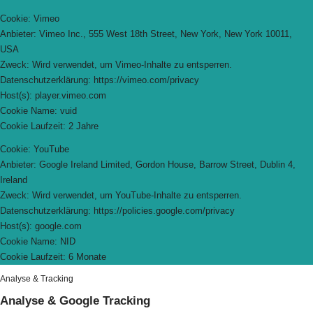
Cookie: Vimeo
Anbieter: Vimeo Inc., 555 West 18th Street, New York, New York 10011,
USA
Zweck: Wird verwendet, um Vimeo-Inhalte zu entsperren.
Datenschutzerklärung: https://vimeo.com/privacy
Host(s): player.vimeo.com
Cookie Name: vuid
Cookie Laufzeit: 2 Jahre
Cookie: YouTube
Anbieter: Google Ireland Limited, Gordon House, Barrow Street, Dublin 4,
Ireland
Zweck: Wird verwendet, um YouTube-Inhalte zu entsperren.
Datenschutzerklärung: https://policies.google.com/privacy
Host(s): google.com
Cookie Name: NID
Cookie Laufzeit: 6 Monate
Analyse & Tracking
Analyse & Google Tracking