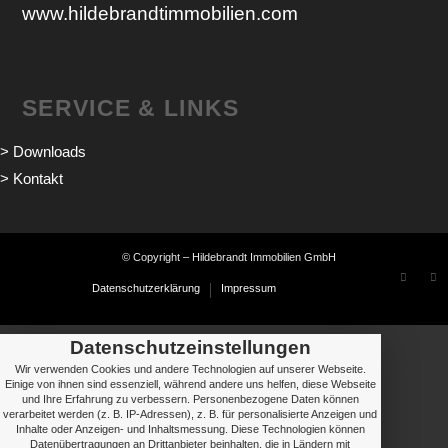
www.hildebrandtimmobilien.com
SERVICE & LINKS
> Downloads
> Kontakt
© Copyright – Hildebrandt Immobilien GmbH
Datenschutzerklärung
Impressum
Datenschutzeinstellungen
Wir verwenden Cookies und andere Technologien auf unserer Webseite.
Einige von ihnen sind essenziell, während andere uns helfen, diese Webseite
und Ihre Erfahrung zu verbessern. Personenbezogene Daten können
verarbeitet werden (z. B. IP-Adressen), z. B. für personalisierte Anzeigen und
Inhalte oder Anzeigen- und Inhaltsmessung. Diese Technologien können
Datenübertragungen an Drittanbieter beinhalten, die in Ländern mit