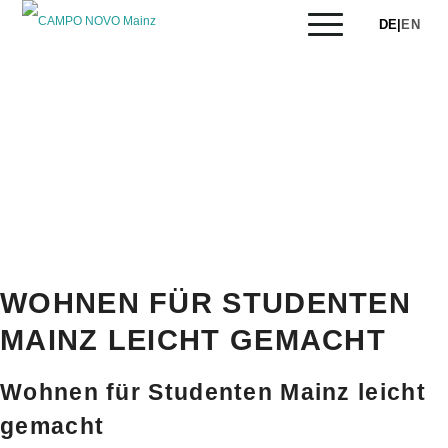
DE
|
EN
Das Studentenwohnheim CAMPO NOVO Mainz bietet
Studierenden sowie Personen in einem
Ausbildungsverhältnis eine ideale Wohnlösung.
ZURÜCK
Blog - Aktuelle Neuigkeiten
APARTMENTS ENTDECKEN
WOHNEN FÜR STUDENTEN
MAINZ LEICHT GEMACHT
Wohnen für Studenten Mainz leicht
gemacht